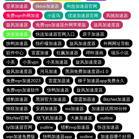
坚果加速器
tiktok加速器
狗急加速器官网
免费vqn外网加速
小蓝鸟
优途加速器官网
风驰加速器
旋风加速器
免费vps加速器外网苹果版
旋风加速度器
快连加速器
快连加速器官网入口
原子加速器
快鸭加速器
快柠檬加速器
旋风加速度器
外网网址导航
软件中心
雷霆加速
狂飙加速器
哔咔漫画
瑞乐小说
小美
小美vpn
小美加速器
旋风加速度器
旋风加速度器
河马加速
黑洞免费加速度器v1.0
免费vqn加速2023
雷霆加器速
梯子加速器app免费永久
免费vqn加速软件
快鸭加速器
旋风加速度器
猎豹加速器
黑洞官方加速器
雷霆加器速
BitzNet加速器
快联加速器
安易加速器
ios加速器
加速器试用30分钟
BitzNet官网
纸飞机加速器
大象加速器
outline
tyl加速器官网
outline
猎豹nvp加速器
快连加速器
vqn加速免费版
快鸭加速器app
outline
加速器哪个好用