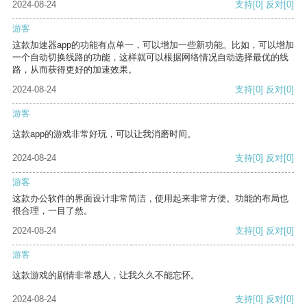
2024-08-24
支持
[0]
反对
[0]
游客
这款加速器app的功能有点单一，可以增加一些新功能。比如，可以增加
一个自动切换线路的功能，这样就可以根据网络情况自动选择最优的线
路，从而获得更好的加速效果。
2024-08-24
支持
[0]
反对
[0]
游客
这款app的游戏非常好玩，可以让我消磨时间。
2024-08-24
支持
[0]
反对
[0]
游客
这款办公软件的界面设计非常简洁，使用起来非常方便。功能的布局也
很合理，一目了然。
2024-08-24
支持
[0]
反对
[0]
游客
这款游戏的剧情非常感人，让我久久不能忘怀。
2024-08-24
支持
[0]
反对
[0]