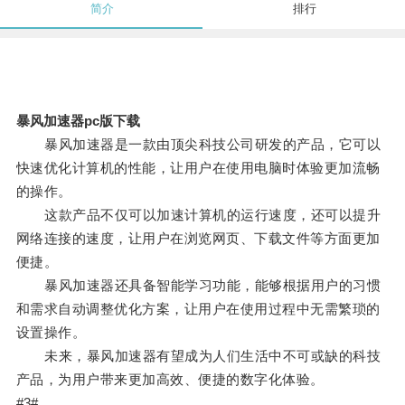
简介
排行
暴风加速器pc版下载
暴风加速器是一款由顶尖科技公司研发的产品，它可以
快速优化计算机的性能，让用户在使用电脑时体验更加流畅
的操作。
这款产品不仅可以加速计算机的运行速度，还可以提升
网络连接的速度，让用户在浏览网页、下载文件等方面更加
便捷。
暴风加速器还具备智能学习功能，能够根据用户的习惯
和需求自动调整优化方案，让用户在使用过程中无需繁琐的
设置操作。
未来，暴风加速器有望成为人们生活中不可或缺的科技
产品，为用户带来更加高效、便捷的数字化体验。
#3#