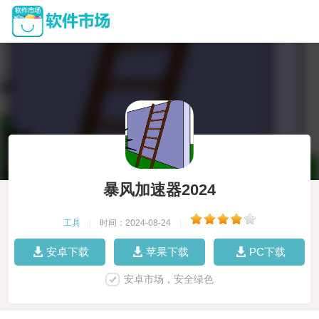
暴风加速器2024
工具
|
时间：2024-08-24
|
安卓下载
苹果下载
PC下载
安卓市场，安全绿色