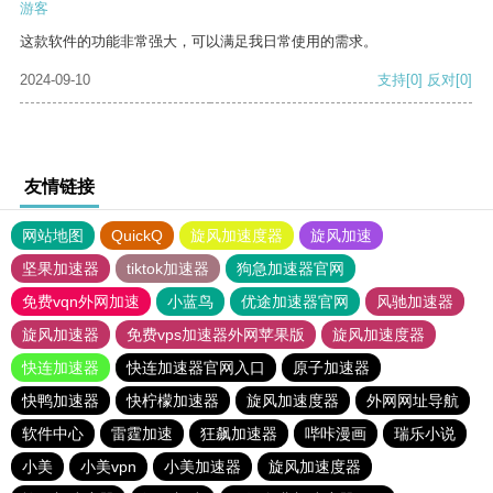
游客
这款软件的功能非常强大，可以满足我日常使用的需求。
2024-09-10
支持
[0]
反对
[0]
友情链接
网站地图
QuickQ
旋风加速度器
旋风加速
坚果加速器
tiktok加速器
狗急加速器官网
免费vqn外网加速
小蓝鸟
优途加速器官网
风驰加速器
旋风加速器
免费vps加速器外网苹果版
旋风加速度器
快连加速器
快连加速器官网入口
原子加速器
快鸭加速器
快柠檬加速器
旋风加速度器
外网网址导航
软件中心
雷霆加速
狂飙加速器
哔咔漫画
瑞乐小说
小美
小美vpn
小美加速器
旋风加速度器