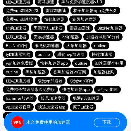
旋风加速度器
河马加速
黑洞免费加速度器v1.0
免费vqn加速2023
雷霆加器速
梯子加速器app免费永久
免费vqn加速软件
快鸭加速器
旋风加速度器
猎豹加速器
黑洞官方加速器
雷霆加器速
BitzNet加速器
快联加速器
安易加速器
ios加速器
加速器试用30分钟
BitzNet官网
纸飞机加速器
大象加速器
outline
tyl加速器官网
outline
猎豹nvp加速器
快连加速器
vqn加速免费版
快鸭加速器app
outline
加速器哪个好用
outline
黑豹加速器
香蕉加速器vp官网
加速器旋风
旋风加速度器
极光vp加速器
极光vqn官网
免费梯子加速器永久免费版
快连加速器app
天行vp加速
hammer加速器
旋风加速度器
酷通npv加速器
vp加速器官网
快连加速器app
原子加速器
免费vp加速七天试用
outline
永久免费使用的加速器
下载