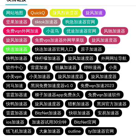
网站地图
QuickQ
旋风加速度器
旋风加速
坚果加速器
tiktok加速器
狗急加速器官网
免费vqn外网加速
小蓝鸟
优途加速器官网
风驰加速器
旋风加速器
免费vps加速器外网苹果版
旋风加速度器
快连加速器
快连加速器官网入口
原子加速器
快鸭加速器
快柠檬加速器
旋风加速度器
外网网址导航
软件中心
雷霆加速
狂飙加速器
哔咔漫画
小美
小美vpn
小美加速器
旋风加速度器
旋风加速度器
河马加速
黑洞免费加速度器v1.0
免费vqn加速2023
雷霆加器速
梯子加速器app免费永久
免费vqn加速软件
快鸭加速器
旋风加速度器
猎豹加速器
黑洞官方加速器
雷霆加器速
BitzNet加速器
快联加速器
安易加速器
ios加速器
加速器试用30分钟
BitzNet官网
纸飞机加速器
大象加速器
outline
tyl加速器官网