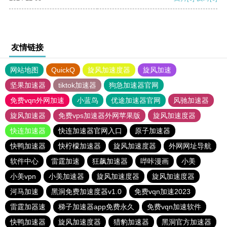
友情链接
网站地图
QuickQ
旋风加速度器
旋风加速
坚果加速器
tiktok加速器
狗急加速器官网
免费vqn外网加速
小蓝鸟
优途加速器官网
风驰加速器
旋风加速器
免费vps加速器外网苹果版
旋风加速度器
快连加速器
快连加速器官网入口
原子加速器
快鸭加速器
快柠檬加速器
旋风加速度器
外网网址导航
软件中心
雷霆加速
狂飙加速器
哔咔漫画
小美
小美vpn
小美加速器
旋风加速度器
旋风加速度器
河马加速
黑洞免费加速度器v1.0
免费vqn加速2023
雷霆加器速
梯子加速器app免费永久
免费vqn加速软件
快鸭加速器
旋风加速度器
猎豹加速器
黑洞官方加速器