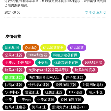
这款app的课程非常丰富，可以满足我不同的学习需求，让我能够找到自
己感兴趣的知识。
2024-09-06
支持
[0]
反对
[0]
友情链接
网站地图
QuickQ
旋风加速度器
旋风加速
坚果加速器
tiktok加速器
狗急加速器官网
免费vqn外网加速
小蓝鸟
优途加速器官网
风驰加速器
旋风加速器
免费vps加速器外网苹果版
旋风加速度器
快连加速器
快连加速器官网入口
原子加速器
快鸭加速器
快柠檬加速器
旋风加速度器
外网网址导航
软件中心
雷霆加速
狂飙加速器
哔咔漫画
瑞乐小说
小美
小美vpn
小美加速器
旋风加速度器
旋风加速度器
河马加速
黑洞免费加速度器v1.0