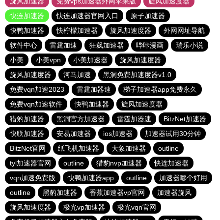
旋风加速器
免费vps加速器外网苹果版
旋风加速度器
快连加速器
快连加速器官网入口
原子加速器
快鸭加速器
快柠檬加速器
旋风加速度器
外网网址导航
软件中心
雷霆加速
狂飙加速器
哔咔漫画
瑞乐小说
小美
小美vpn
小美加速器
旋风加速度器
旋风加速度器
河马加速
黑洞免费加速度器v1.0
免费vqn加速2023
雷霆加器速
梯子加速器app免费永久
免费vqn加速软件
快鸭加速器
旋风加速度器
猎豹加速器
黑洞官方加速器
雷霆加器速
BitzNet加速器
快联加速器
安易加速器
ios加速器
加速器试用30分钟
BitzNet官网
纸飞机加速器
大象加速器
outline
tyl加速器官网
outline
猎豹nvp加速器
快连加速器
vqn加速免费版
快鸭加速器app
outline
加速器哪个好用
outline
黑豹加速器
香蕉加速器vp官网
加速器旋风
旋风加速度器
极光vp加速器
极光vqn官网