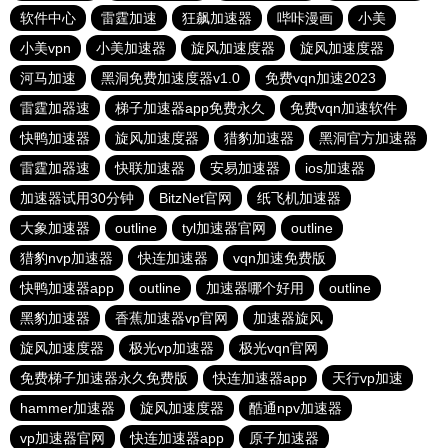
软件中心
雷霆加速
狂飙加速器
哔咔漫画
小美
小美vpn
小美加速器
旋风加速度器
旋风加速度器
河马加速
黑洞免费加速度器v1.0
免费vqn加速2023
雷霆加器速
梯子加速器app免费永久
免费vqn加速软件
快鸭加速器
旋风加速度器
猎豹加速器
黑洞官方加速器
雷霆加器速
快联加速器
安易加速器
ios加速器
加速器试用30分钟
BitzNet官网
纸飞机加速器
大象加速器
outline
tyl加速器官网
outline
猎豹nvp加速器
快连加速器
vqn加速免费版
快鸭加速器app
outline
加速器哪个好用
outline
黑豹加速器
香蕉加速器vp官网
加速器旋风
旋风加速度器
极光vp加速器
极光vqn官网
免费梯子加速器永久免费版
快连加速器app
天行vp加速
hammer加速器
旋风加速度器
酷通npv加速器
vp加速器官网
快连加速器app
原子加速器