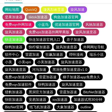
网站地图
QuickQ
旋风加速度器
旋风加速
坚果加速器
tiktok加速器
狗急加速器官网
免费vqn外网加速
小蓝鸟
优途加速器官网
风驰加速器
旋风加速器
免费vps加速器外网苹果版
旋风加速度器
快连加速器
快连加速器官网入口
原子加速器
快鸭加速器
快柠檬加速器
旋风加速度器
外网网址导航
软件中心
雷霆加速
狂飙加速器
哔咔漫画
瑞乐小说
小美
小美vpn
小美加速器
旋风加速度器
旋风加速度器
河马加速
黑洞免费加速度器v1.0
免费vqn加速2023
雷霆加器速
梯子加速器app免费永久
免费vqn加速软件
快鸭加速器
旋风加速度器
猎豹加速器
黑洞官方加速器
雷霆加器速
BitzNet加速器
快联加速器
安易加速器
ios加速器
加速器试用30分钟
BitzNet官网
纸飞机加速器
大象加速器
outline