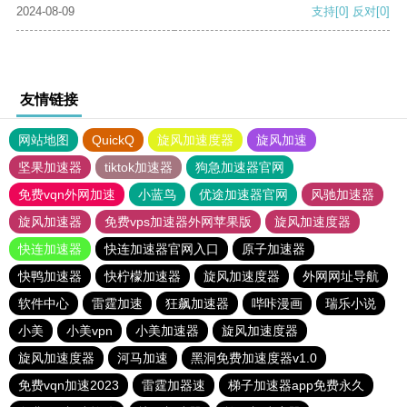
2024-08-09
支持
[0]
反对
[0]
友情链接
网站地图
QuickQ
旋风加速度器
旋风加速
坚果加速器
tiktok加速器
狗急加速器官网
免费vqn外网加速
小蓝鸟
优途加速器官网
风驰加速器
旋风加速器
免费vps加速器外网苹果版
旋风加速度器
快连加速器
快连加速器官网入口
原子加速器
快鸭加速器
快柠檬加速器
旋风加速度器
外网网址导航
软件中心
雷霆加速
狂飙加速器
哔咔漫画
瑞乐小说
小美
小美vpn
小美加速器
旋风加速度器
旋风加速度器
河马加速
黑洞免费加速度器v1.0
免费vqn加速2023
雷霆加器速
梯子加速器app免费永久