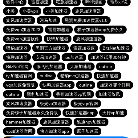
软件中心
雷霆加速
狂飙加速器
哔咔漫画
瑞乐小说
小美
小美vpn
小美加速器
旋风加速度器
旋风加速度器
河马加速
黑洞免费加速度器v1.0
免费vqn加速2023
雷霆加器速
梯子加速器app免费永久
免费vqn加速软件
快鸭加速器
旋风加速度器
猎豹加速器
黑洞官方加速器
雷霆加器速
BitzNet加速器
快联加速器
安易加速器
ios加速器
加速器试用30分钟
BitzNet官网
纸飞机加速器
大象加速器
outline
tyl加速器官网
outline
猎豹nvp加速器
快连加速器
vqn加速免费版
快鸭加速器app
outline
加速器哪个好用
outline
黑豹加速器
香蕉加速器vp官网
加速器旋风
旋风加速度器
极光vp加速器
极光vqn官网
免费梯子加速器永久免费版
快连加速器app
天行vp加速
hammer加速器
旋风加速度器
酷通npv加速器
vp加速器官网
快连加速器app
原子加速器